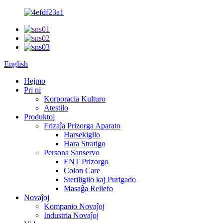
English
Hejmo
Pri ni
Korporacia Kulturo
Atestilo
Produktoj
Frizaĵa Prizorga Aparato
Harsekigilo
Hara Stratigo
Persona Sanservo
ENT Prizorgo
Colon Care
Steriligilo kaj Purigado
Masaĝa Reliefo
Novaĵoj
Kompanio Novaĵoj
Industria Novaĵoj