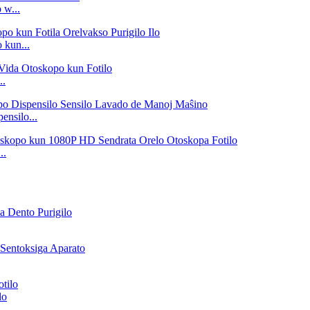
 w...
 kun...
..
ensilo...
..
lo