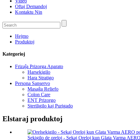
Video
Oftaj Demandoj
Kontaktu Nin
Hejmo
Produktoj
Kategorioj
Frizaĵa Prizorga Aparato
Harsekigilo
Hara Stratigo
Persona Sanservo
Masaĝa Reliefo
Colon Care
ENT Prizorgo
Steriligilo kaj Purigado
Elstaraj produktoj
Sekigilo de oreloj - Sekaj Oreloj kun Glata Varma AERO 