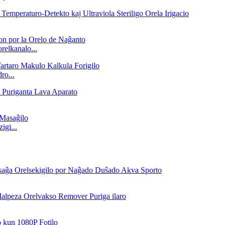
orelkanalo...
ro...
igi...