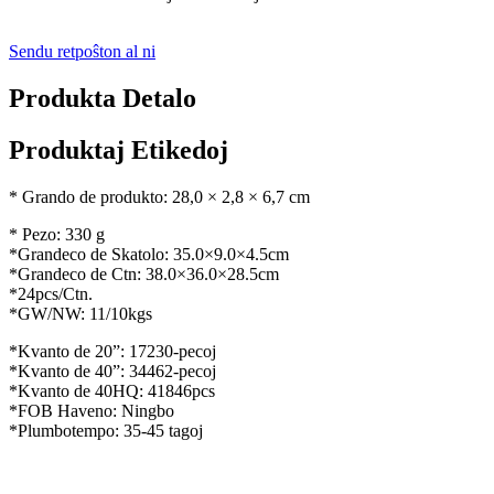
Sendu retpoŝton al ni
Produkta Detalo
Produktaj Etikedoj
* Grando de produkto: 28,0 × 2,8 × 6,7 cm
* Pezo: 330 g
*Grandeco de Skatolo: 35.0×9.0×4.5cm
*Grandeco de Ctn: 38.0×36.0×28.5cm
*24pcs/Ctn.
*GW/NW: 11/10kgs
*Kvanto de 20”: 17230-pecoj
*Kvanto de 40”: 34462-pecoj
*Kvanto de 40HQ: 41846pcs
*FOB Haveno: Ningbo
*Plumbotempo: 35-45 tagoj