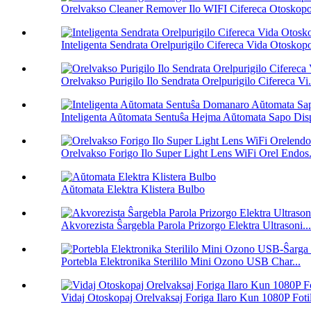
Orelvakso Cleaner Remover Ilo WIFI Cifereca Otoskopo
Inteligenta Sendrata Orelpurigilo Cifereca Vida Otoskopo
Orelvakso Purigilo Ilo Sendrata Orelpurigilo Cifereca Vi.
Inteligenta Aŭtomata Sentuŝa Hejma Aŭtomata Sapo Disp
Orelvakso Forigo Ilo Super Light Lens WiFi Orel Endos.
Aŭtomata Elektra Klistera Bulbo
Akvorezista Ŝargebla Parola Prizorgo Elektra Ultrasoni...
Portebla Elektronika Sterililo Mini Ozono USB Char...
Vidaj Otoskopaj Orelvaksaj Foriga Ilaro Kun 1080P Foti