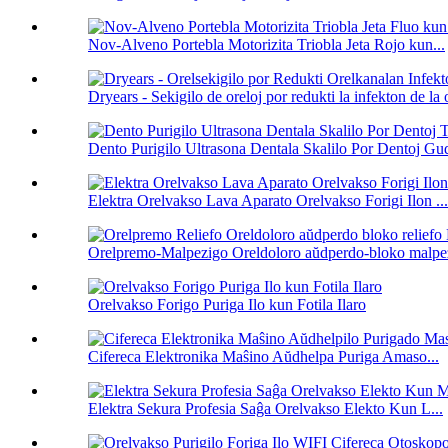
Nov-Alveno Portebla Motorizita Triobla Jeta Rojo kun...
Dryears - Sekigilo de oreloj por redukti la infekton de la 
Dento Purigilo Ultrasona Dentala Skalilo Por Dentoj Gud
Elektra Orelvakso Lava Aparato Orelvakso Forigi Ilon ...
Orelpremo-Malpezigo Oreldoloro aŭdperdo-bloko malpez
Orelvakso Forigo Puriga Ilo kun Fotila Ilaro
Cifereca Elektronika Maŝino Aŭdhelpa Puriga Amaso...
Elektra Sekura Profesia Saĝa Orelvakso Elekto Kun L...