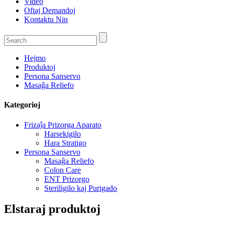
Video
Oftaj Demandoj
Kontaktu Nin
Hejmo
Produktoj
Persona Sanservo
Masaĝa Reliefo
Kategorioj
Frizaĵa Prizorga Aparato
Harsekigilo
Hara Stratigo
Persona Sanservo
Masaĝa Reliefo
Colon Care
ENT Prizorgo
Steriligilo kaj Purigado
Elstaraj produktoj