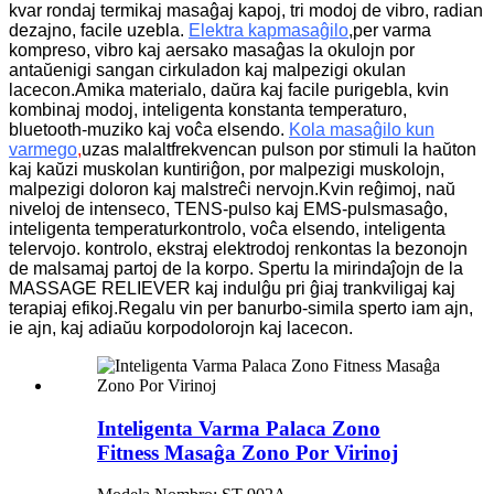
kvar rondaj termikaj masaĝaj kapoj, tri modoj de vibro, radian
dezajno, facile uzebla.
Elektra kapmasaĝilo
,per varma
kompreso, vibro kaj aersako masaĝas la okulojn por
antaŭenigi sangan cirkuladon kaj malpezigi okulan
lacecon.Amika materialo, daŭra kaj facile purigebla, kvin
kombinaj modoj, inteligenta konstanta temperaturo,
bluetooth-muziko kaj voĉa elsendo.
Kola masaĝilo kun
varmego
,
uzas malaltfrekvencan pulson por stimuli la haŭton
kaj kaŭzi muskolan kuntiriĝon, por malpezigi muskolojn,
malpezigi doloron kaj malstreĉi nervojn.Kvin reĝimoj, naŭ
niveloj de intenseco, TENS-pulso kaj EMS-pulsmasaĝo,
inteligenta temperaturkontrolo, voĉa elsendo, inteligenta
telervojo. kontrolo, ekstraj elektrodoj renkontas la bezonojn
de malsamaj partoj de la korpo.
Spertu la mirindaĵojn de la
MASSAGE RELIEVER kaj indulĝu pri ĝiaj trankviligaj kaj
terapiaj efikoj.Regalu vin per banurbo-simila sperto iam ajn,
ie ajn, kaj adiaŭu korpodolorojn kaj lacecon.
Inteligenta Varma Palaca Zono
Fitness Masaĝa Zono Por Virinoj