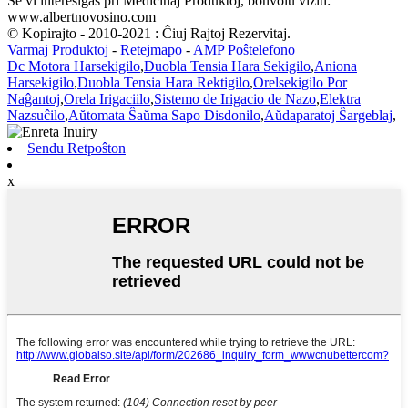
Se vi interesiĝas pri Medicinaj Produktoj, bonvolu viziti:
www.albertnovosino.com
© Kopirajto - 2010-2021 : Ĉiuj Rajtoj Rezervitaj.
Varmaj Produktoj
-
Retejmapo
-
AMP Poŝtelefono
Dc Motora Harsekigilo
,
Duobla Tensia Hara Sekigilo
,
Aniona
Harsekigilo
,
Duobla Tensia Hara Rektigilo
,
Orelsekigilo Por
Naĝantoj
,
Orela Irigaciilo
,
Sistemo de Irigacio de Nazo
,
Elektra
Nazsuĉilo
,
Aŭtomata Ŝaŭma Sapo Disdonilo
,
Aŭdaparatoj Ŝargeblaj
,
Sendu Retpoŝton
x