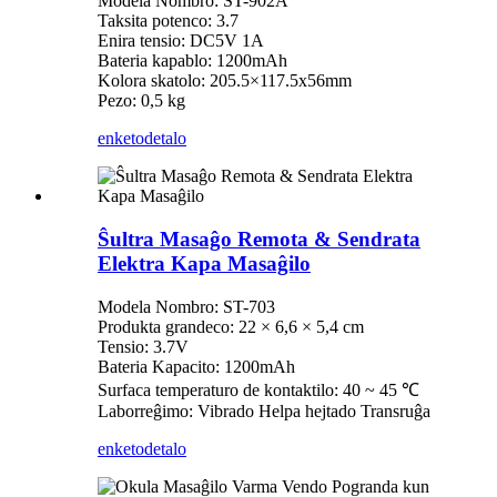
Modela Nombro: ST-902A
Taksita potenco: 3.7
Enira tensio: DC5V 1A
Bateria kapablo: 1200mAh
Kolora skatolo: 205.5×117.5x56mm
Pezo: 0,5 kg
enketo
detalo
Ŝultra Masaĝo Remota & Sendrata
Elektra Kapa Masaĝilo
Modela Nombro: ST-703
Produkta grandeco: 22 × 6,6 × 5,4 cm
Tensio: 3.7V
Bateria Kapacito: 1200mAh
Surfaca temperaturo de kontaktilo: 40 ~ 45 ℃
Laborreĝimo: Vibrado Helpa hejtado Transruĝa
enketo
detalo