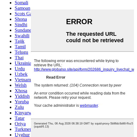
Somali
Samoan
Scots Gaelic
Shona
Sindhi
Sundanese
Swahili
Tajik
Tamil
Telugu
Thai
Ukrainian
Urdu
Uzbek
Vietnamese
Welsh
Xhosa
Yiddish
Yoruba
Zulu
Kinyarwanda
Tatar
Oriya
Turkmen
Uyghur