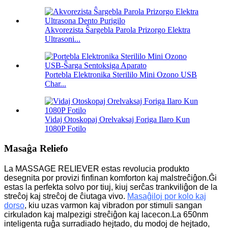
Akvorezista Ŝargebla Parola Prizorgo Elektra
Ultrasoni...
Portebla Elektronika Sterililo Mini Ozono USB
Char...
Vidaj Otoskopaj Orelvaksaj Foriga Ilaro Kun
1080P Fotilo
Masaĝa Reliefo
La MASSAGE RELIEVER estas revolucia produkto
desegnita por provizi finfinan komforton kaj malstreĉiĝon.Ĝi
estas la perfekta solvo por tiuj, kiuj serĉas trankviliĝon de la
streĉoj kaj streĉoj de ĉiutaga vivo.
Masaĝiloj por kolo kaj
dorso
, kiu uzas varmon kaj vibradon por stimuli sangan
cirkuladon kaj malpezigi streĉiĝon kaj lacecon.La 650nm
inteligenta ruĝa surradiado hejtado, du modoj de hejtado,