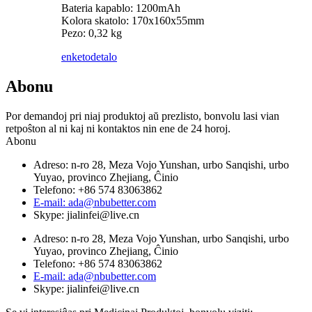
Bateria kapablo: 1200mAh
Kolora skatolo: 170x160x55mm
Pezo: 0,32 kg
enketo
detalo
Abonu
Por demandoj pri niaj produktoj aŭ prezlisto, bonvolu lasi vian
retpoŝton al ni kaj ni kontaktos nin ene de 24 horoj.
Abonu
Adreso: n-ro 28, Meza Vojo Yunshan, urbo Sanqishi, urbo
Yuyao, provinco Zhejiang, Ĉinio
Telefono: +86 574 83063862
E-mail: ada@nbubetter.com
Skype: jialinfei@live.cn
Adreso: n-ro 28, Meza Vojo Yunshan, urbo Sanqishi, urbo
Yuyao, provinco Zhejiang, Ĉinio
Telefono: +86 574 83063862
E-mail: ada@nbubetter.com
Skype: jialinfei@live.cn