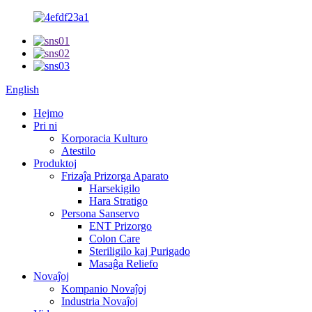
English
Hejmo
Pri ni
Korporacia Kulturo
Atestilo
Produktoj
Frizaĵa Prizorga Aparato
Harsekigilo
Hara Stratigo
Persona Sanservo
ENT Prizorgo
Colon Care
Steriligilo kaj Purigado
Masaĝa Reliefo
Novaĵoj
Kompanio Novaĵoj
Industria Novaĵoj