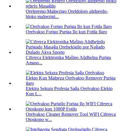
Orelpremo-Malpezigo Oreldoloro aŭdperdo-
bloko malpezigi...
Orelvakso Forigo Puriga Ilo kun Fotila Ilaro
Cifereca Elektronika Maŝino Aŭdhelpa Puriga
Amaso...
Elektra Sekura Profesia Saĝa Orelvakso Elekto
Kun L...
Orelvakso Cleaner Remover Tool WIFI Cifereca
Otoskopo w...