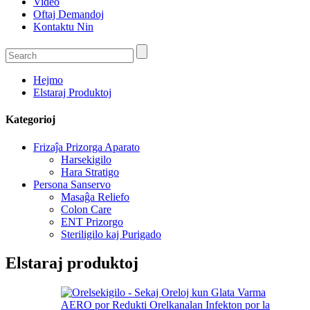
Video
Oftaj Demandoj
Kontaktu Nin
Hejmo
Elstaraj Produktoj
Kategorioj
Frizaĵa Prizorga Aparato
Harsekigilo
Hara Stratigo
Persona Sanservo
Masaĝa Reliefo
Colon Care
ENT Prizorgo
Steriligilo kaj Purigado
Elstaraj produktoj