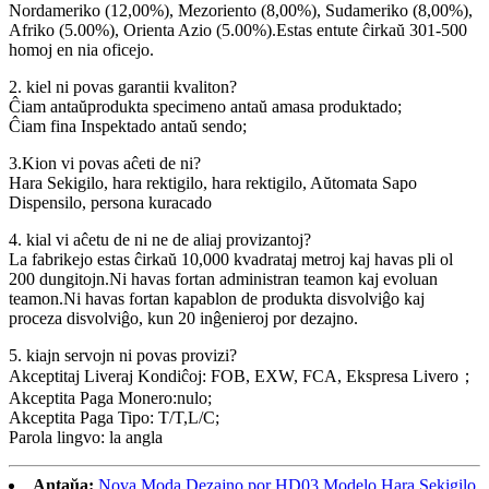
Nordameriko (12,00%), Mezoriento (8,00%), Sudameriko (8,00%),
Afriko (5.00%), Orienta Azio (5.00%).Estas entute ĉirkaŭ 301-500
homoj en nia oficejo.
2. kiel ni povas garantii kvaliton?
Ĉiam antaŭprodukta specimeno antaŭ amasa produktado;
Ĉiam fina Inspektado antaŭ sendo;
3.Kion vi povas aĉeti de ni?
Hara Sekigilo, hara rektigilo, hara rektigilo, Aŭtomata Sapo
Dispensilo, persona kuracado
4. kial vi aĉetu de ni ne de aliaj provizantoj?
La fabrikejo estas ĉirkaŭ 10,000 kvadrataj metroj kaj havas pli ol
200 dungitojn.Ni havas fortan administran teamon kaj evoluan
teamon.Ni havas fortan kapablon de produkta disvolviĝo kaj
proceza disvolviĝo, kun 20 inĝenieroj por dezajno.
5. kiajn servojn ni povas provizi?
Akceptitaj Liveraj Kondiĉoj: FOB, EXW, FCA, Ekspresa Livero；
Akceptita Paga Monero:nulo;
Akceptita Paga Tipo: T/T,L/C;
Parola lingvo: la angla
Antaŭa:
Nova Moda Dezajno por HD03 Modelo Hara Sekigilo