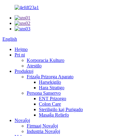
English
Hejmo
Pri ni
Korporacia Kulturo
Atestilo
Produktoj
Frizaĵa Prizorga Aparato
Harsekigilo
Hara Stratigo
Persona Sanservo
ENT Prizorgo
Colon Care
Steriligilo kaj Purigado
Masaĝa Reliefo
Novaĵoj
Firmaaj Novaĵoj
Industria Novaĵoj