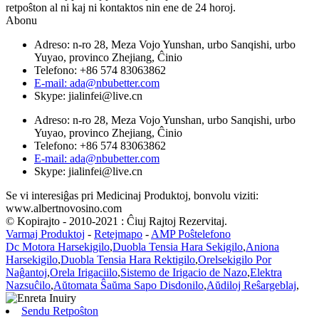
retpoŝton al ni kaj ni kontaktos nin ene de 24 horoj.
Abonu
Adreso: n-ro 28, Meza Vojo Yunshan, urbo Sanqishi, urbo
Yuyao, provinco Zhejiang, Ĉinio
Telefono: +86 574 83063862
E-mail: ada@nbubetter.com
Skype: jialinfei@live.cn
Adreso: n-ro 28, Meza Vojo Yunshan, urbo Sanqishi, urbo
Yuyao, provinco Zhejiang, Ĉinio
Telefono: +86 574 83063862
E-mail: ada@nbubetter.com
Skype: jialinfei@live.cn
Se vi interesiĝas pri Medicinaj Produktoj, bonvolu viziti:
www.albertnovosino.com
© Kopirajto - 2010-2021 : Ĉiuj Rajtoj Rezervitaj.
Varmaj Produktoj
-
Retejmapo
-
AMP Poŝtelefono
Dc Motora Harsekigilo
,
Duobla Tensia Hara Sekigilo
,
Aniona
Harsekigilo
,
Duobla Tensia Hara Rektigilo
,
Orelsekigilo Por
Naĝantoj
,
Orela Irigaciilo
,
Sistemo de Irigacio de Nazo
,
Elektra
Nazsuĉilo
,
Aŭtomata Ŝaŭma Sapo Disdonilo
,
Aŭdiloj Reŝargeblaj
,
Sendu Retpoŝton