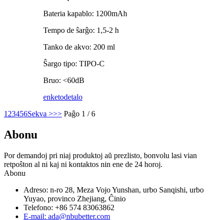
Bateria kapablo: 1200mAh
Tempo de ŝarĝo: 1,5-2 h
Tanko de akvo: 200 ml
Ŝargo tipo: TIPO-C
Bruo: <60dB
enketo
detalo
1
2
3
4
5
6
Sekva >
>>
Paĝo 1 / 6
Abonu
Por demandoj pri niaj produktoj aŭ prezlisto, bonvolu lasi vian
retpoŝton al ni kaj ni kontaktos nin ene de 24 horoj.
Abonu
Adreso: n-ro 28, Meza Vojo Yunshan, urbo Sanqishi, urbo
Yuyao, provinco Zhejiang, Ĉinio
Telefono: +86 574 83063862
E-mail: ada@nbubetter.com