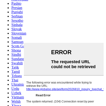
Pashto
Persian
Punjabi
Serbian
Sesotho
Sinhala
Slovak
Slovenian
Somali
Samoan
Scots Gaelic
Shona
Sindhi
Sundanese
Swahili
Tajik
Tamil
Telugu
Thai
Ukrainian
Urdu
Uzbek
Vietnamese
Welsh
Xhosa