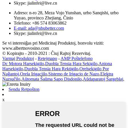
Skype: jialinfei@live.cn
Adreso: n-ro 28, Meza Vojo Yunshan, urbo Sanqishi, urbo
Yuyao, provinco Zhejiang, Ĉinio
Telefono: +86 574 83063862
E-mail: ada@nbubetter.com
Skype: jialinfei@live.cn
Se vi interesiĝas pri Medicinaj Produktoj, bonvolu viziti:
www.albertnovosino.com
© Kopirajto - 2010-2021 : Ĉiuj Rajtoj Rezervitaj.
Varmaj Produktoj
-
Retejmapo
-
AMP Poŝtelefono
Dc Motora Harsekigilo
,
Duobla Tensia Hara Sekigilo
,
Aniona
Harsekigilo
,
Duobla Tensia Hara Rektigilo
,
Orelsekigilo Por
Naĝantoj
,
Orela Irigaciilo
,
Sistemo de Irigacio de Nazo
,
Elektra
Nazsuĉilo
,
Aŭtomata Ŝaŭma Sapo Disdonilo
,
Aŭdaparatoj Ŝargeblaj
,
Sendu Retpoŝton
x