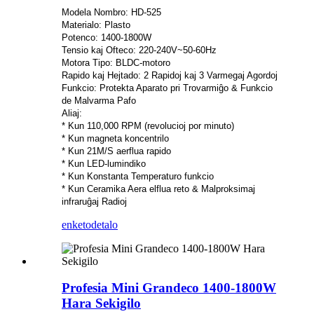
Modela Nombro: HD-525
Materialo: Plasto
Potenco: 1400-1800W
Tensio kaj Ofteco: 220-240V~50-60Hz
Motora Tipo: BLDC-motoro
Rapido kaj Hejtado: 2 Rapidoj kaj 3 Varmegaj Agordoj
Funkcio: Protekta Aparato pri Trovarmiĝo & Funkcio
de Malvarma Pafo
Aliaj:
* Kun 110,000 RPM (revolucioj por minuto)
* Kun magneta koncentrilo
* Kun 21M/S aerflua rapido
* Kun LED-lumindiko
* Kun Konstanta Temperaturo funkcio
* Kun Ceramika Aera elflua reto & Malproksimaj
infraruĝaj Radioj
enketo
detalo
Profesia Mini Grandeco 1400-1800W
Hara Sekigilo