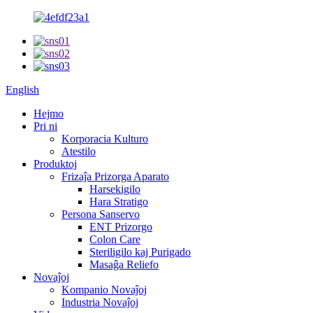
English
Hejmo
Pri ni
Korporacia Kulturo
Atestilo
Produktoj
Frizaĵa Prizorga Aparato
Harsekigilo
Hara Stratigo
Persona Sanservo
ENT Prizorgo
Colon Care
Steriligilo kaj Purigado
Masaĝa Reliefo
Novaĵoj
Kompanio Novaĵoj
Industria Novaĵoj