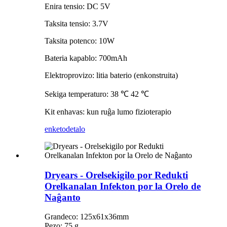
Enira tensio: DC 5V
Taksita tensio: 3.7V
Taksita potenco: 10W
Bateria kapablo: 700mAh
Elektroprovizo: litia baterio (enkonstruita)
Sekiga temperaturo: 38 ℃ 42 ℃
Kit enhavas: kun ruĝa lumo fizioterapio
enketo
detalo
Dryears - Orelsekigilo por Redukti
Orelkanalan Infekton por la Orelo de
Naĝanto
Grandeco: 125x61x36mm
Pezo: 75 g