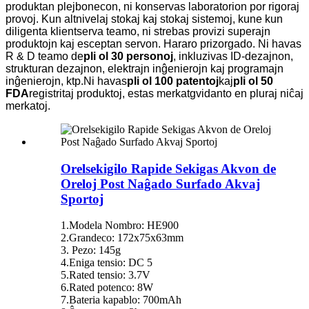
produktan plejbonecon, ni konservas laboratorion por rigoraj
provoj.
Kun altnivelaj stokaj kaj stokaj sistemoj, kune kun
diligenta klientserva teamo, ni strebas provizi superajn
produktojn kaj esceptan servon.
Hararo prizorgado.
Ni havas
R & D teamo de
pli ol 30 personoj
, inkluzivas ID-dezajnon,
strukturan dezajnon, elektrajn inĝenierojn kaj programajn
inĝenierojn, ktp.Ni havas
pli ol 100 patentoj
kaj
pli ol 50
FDA
registritaj produktoj, estas merkatgvidanto en pluraj niĉaj
merkatoj.
Orelsekigilo Rapide Sekigas Akvon de
Oreloj Post Naĝado Surfado Akvaj
Sportoj
1.Modela Nombro: HE900
2.Grandeco: 172x75x63mm
3. Pezo: 145g
4.Eniga tensio: DC 5
5.Rated tensio: 3.7V
6.Rated potenco: 8W
7.Bateria kapablo: 700mAh