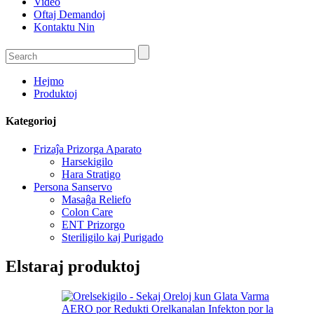
Video
Oftaj Demandoj
Kontaktu Nin
Hejmo
Produktoj
Kategorioj
Frizaĵa Prizorga Aparato
Harsekigilo
Hara Stratigo
Persona Sanservo
Masaĝa Reliefo
Colon Care
ENT Prizorgo
Steriligilo kaj Purigado
Elstaraj produktoj