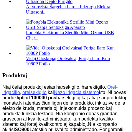
Akvorezista Ŝargebla Parola Prizorgo Elektra
Ultrasoni...
Portebla Elektronika Sterililo Mini Ozono USB
Char...
Vidaj Otoskopaj Orelvaksaj Foriga Ilaro Kun
1080P Fotilo
Produktoj
Niaj ĉefaj produktoj estas harsekigilo, harrektigilo,
Orel-
irigaciilo
,
orelsekigilo
kaj
Nazo irigacia sistemo
ktp .Ni povas
produkti
pli ol 100000 pcs
harsekigiloj kaj aliaj sanproduktoj
monate.Ni atentas ĉiun ligon de la produkto, inkluzive de la
elekto de krudaj materialoj, injektomulda procezo kaj
produkta funkcia testado.
Nia kompanio donas grandan
gravecon al kvalito-administrado, kun perfekta kvalito-
sistemo kaj fortaj kvalitkontrolaj kapabloj.Nia kompanio
akiris
ISO9001
atestilo pri kvalito-administrado.
Por garantii