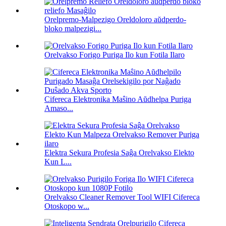
Orelpremo-Malpezigo Oreldoloro aŭdperdo-
bloko malpezigi...
Orelvakso Forigo Puriga Ilo kun Fotila Ilaro
Cifereca Elektronika Maŝino Aŭdhelpa Puriga
Amaso...
Elektra Sekura Profesia Saĝa Orelvakso Elekto
Kun L...
Orelvakso Cleaner Remover Tool WIFI Cifereca
Otoskopo w...