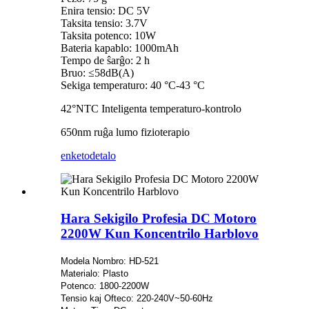
Enira tensio: DC 5V
Taksita tensio: 3.7V
Taksita potenco: 10W
Bateria kapablo: 1000mAh
Tempo de ŝarĝo: 2 h
Bruo: ≤58dB(A)
Sekiga temperaturo: 40 °C-43 °C
42°NTC Inteligenta temperaturo-kontrolo
650nm ruĝa lumo fizioterapio
enketo
detalo
Hara Sekigilo Profesia DC Motoro
2200W Kun Koncentrilo Harblovo
Modela Nombro: HD-521
Materialo: Plasto
Potenco: 1800-2200W
Tensio kaj Ofteco: 220-240V~50-60Hz