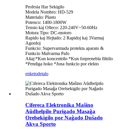
Profesia Har Sekigilo
Modela Nombro: HD-529
Materialo: Plasto
Potenco: 1400-1800W
Tensio kaj Ofteco: 220-240V~50-60Hz
Motora Tipo: DC-motoro
Rapido kaj Hejtado: 2 Rapidoj kaj 3Varmaj
Agordoj
Funkcio: Supervarmada protekta aparato &
Funkcio Malvarma Pafo
Aliaj:*Kun koncentrilo *Kun forprenebla filtrilo
*Pendiga hoko *Jona funkcio por elekto
enketo
detalo
Cifereca Elektronika Maŝino
Aŭdhelpilo Purigado Masaĝa
Orelsekigilo por Naĝado Duŝado
Akva Sporto